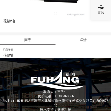

置顶
花键轴
商品
详情
产品详情
花键轴
联系人：王先生
联系电话：15306460066
地址：山东省潍坊市寒亭区北城街道永康街友爱路交叉路口西200米路
北
技术支持：
盛鸿科技